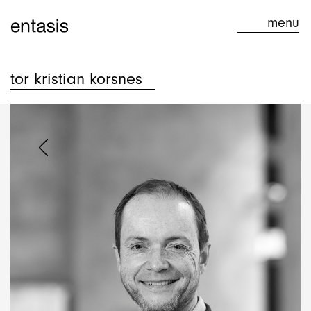
menu
menu
tor kristian korsnes
forside
aktuelt
projekter
om os
rådgivning
kontakt