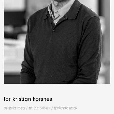
entasis@entasis.dk
+45 3333 9525
Trelleborggade 7, 2150
Nordhavn, Denmark
tor kristian korsnes
arkitekt maa / tlf. 22158581 /
tk@entasis.dk