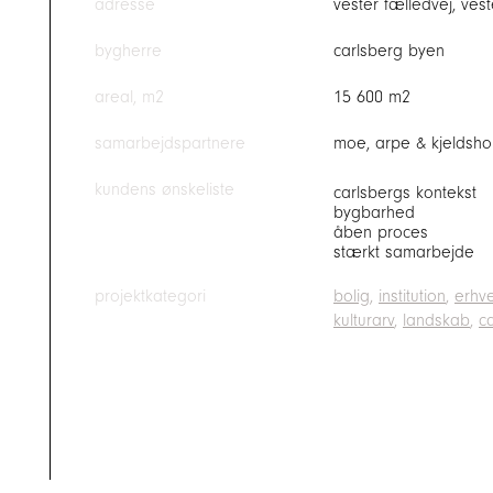
adresse
vester fælledvej, ves
bygherre
carlsberg byen
areal, m2
15 600 m2
samarbejdspartnere
moe, arpe & kjeldsho
kundens ønskeliste
carlsbergs kontekst
bygbarhed
åben proces
stærkt samarbejde
projektkategori
bolig
institution
erhve
kulturarv
landskab
c