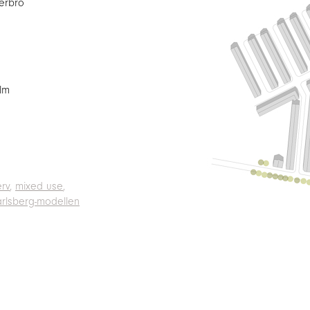
terbro
lm
rv
mixed use
arlsberg-modellen