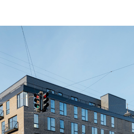
menu
forside
aktuelt
projekter
om os
rådgivning
kontakt