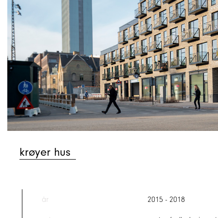
krøyer hus
år
2015 - 2018