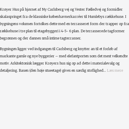
Krøyer Hus på hjørnet af Ny Carlsberg vej og Vester Fælledvej og formidler
skalaspringet fra de klassiske københavnerkarréer til Humlebys rækkehuse. I
bygningens volumen fortolkes dette med en terrasseret form der trapper op fra
rækkehuse i tre plan til etagebyggeri i 4-5- 6 plan. De terrasserede tagformer
begrønnes og der dannes små intime tagterrasser.
Bygningen ligger ved indgangen til Carlsberg og knytter an til et forløb af
markante gamle og nye byggerier – med elefantporten som det mest velkendte
motiv. Arkitektonisk lægger Krøyers hus sig op ad dette i materialevalg og
detaljering. Basen (den høje stueetage) gives en særlig stoflighed...
Læs mere