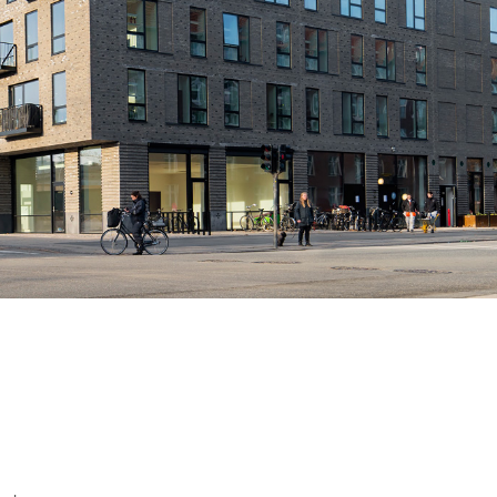
entasis@entasis.dk
+45 3333 9525
Trelleborggade 7, 2150
Nordhavn, Denmark