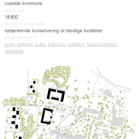
entasis@entasis.dk
roskilde kommune
+45 3333 9525
areal, m2
18.800
Trelleborggade 7, 2150
kundens ønskeliste
Nordhavn, Denmark
nytænkende konservering af stedlige kvaliteter
projektkategori
bolig
erhverv
kultur
kulturarv
addition
transformation
landskab