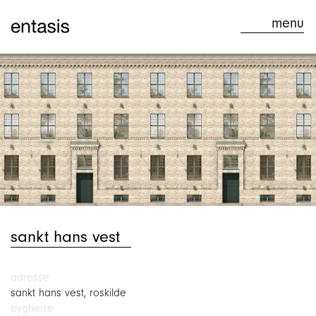
menu
menu
forside
aktuelt
projekter
om os
sankt hans vest
rådgivning
kontakt
adresse
sankt hans vest, roskilde
bygherre